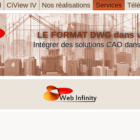
l
CiView IV
Nos réalisations
Services
Tél
s courantes ou des besoins spécifiques d'utilisateur.
des.
métier.
LE FORMAT DWG dans vo
Intégrer des solutions CAO dan