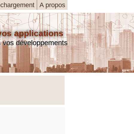
échargement
A propos
s applications
s vos développements