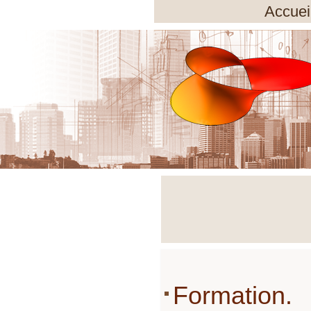
Accuei
ions ont été développées afin de répondre à des demande
être intégrées, modifiées ou cachées suivant vos deman
'en faire votre outil de visualisation/suivi adapté à votre 
Formation.